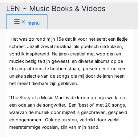
Ga
LEN ~ Music Books & Videos
naar
Story of a Music Man
de
menu
inhoud
Het was zo rond mijn 15e dat ik voor het eerst een liedje
schreef. Jezelf zowel muzikaal als poëtisch uitdrukken,
vond ik inspirerend. Na jaren creatief met woorden en
muziek bezig te zijn geweest, en diverse albums op de
streamplatforms te hebben staan, presenteer ik nu een
unieke selectie van de songs die mij door de jaren heen
het meest dierbaar zijn gebleven.
‘The Story of a Music Man’ is de kroon op mijn werk, en
een ode aan de songwriter. Een ‘best of’ met 20 songs,
waarvan de muziek door mijzelf is geschreven, gespeeld
en opgenomen. Ook de teksten, vertolkt door veelal
meerstemmige vocalen, zijn van mijn hand.