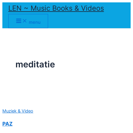
Ga
LEN ~ Music Books & Videos
naar
de
menu
inhoud
meditatie
Muziek & Video
PAZ