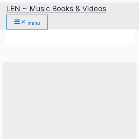
Ga
LEN ~ Music Books & Videos
naar
de
Mijn bestellingen
menu
inhoud